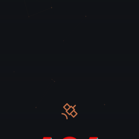
Eventi
Case Study
Blog
Lavora con noi
Contatti
Assistenza
Valutazione Gratuita