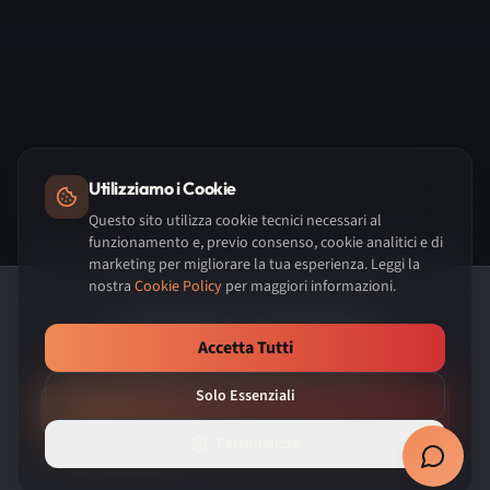
25 anni di esperienza IT
🏢 Servizi IT per PMI e PA
Come posso aiutarti?
🔶 Richiedi consulenza / preventivo
Utilizziamo i Cookie
🔧 Assistenza / supporto
Questo sito utilizza cookie tecnici necessari al
funzionamento e, previo consenso, cookie analitici e di
marketing per migliorare la tua esperienza. Leggi la
🛡️ Informazioni sui servizi
nostra
Cookie Policy
per maggiori informazioni.
Proteggi la tua azienda oggi
Accetta Tutti
Richiedi una valutazione gratuita della tua sicurezza IT
Solo Essenziali
Inizia Ora
Personalizza