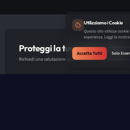
Utilizziamo i Cookie
Questo sito utilizza cookie
esperienza. Leggi la nostra
Proteggi la tua azienda oggi
Accetta Tutti
Solo Essen
Richiedi una valutazione gratuita della tua sicurezza IT
Proteggi la tua azienda dalle minacce informatiche
Servizi
25
ANNI
Cybersecurity 
DAL 2001