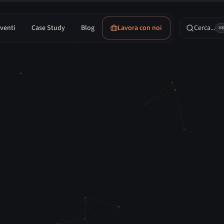
venti
Case Study
Blog
Lavora con noi
Cerca...
⌘