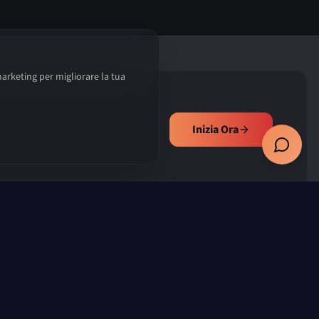
🛡️ Informazioni sui servizi
marketing per migliorare la tua
Inizia Ora
Prenota Consulenza Gratuita
Contatti
Via Monsignor Gentilin, 62