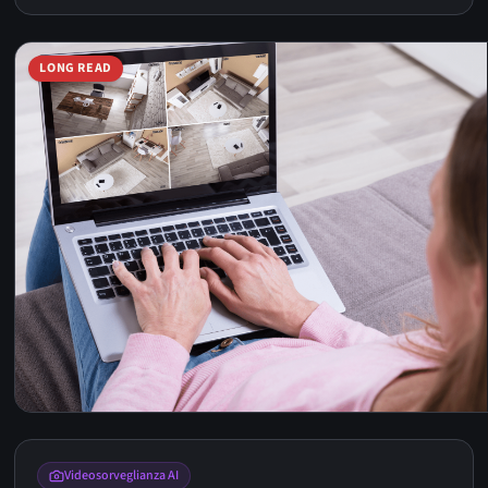
LONG READ
Videosorveglianza AI