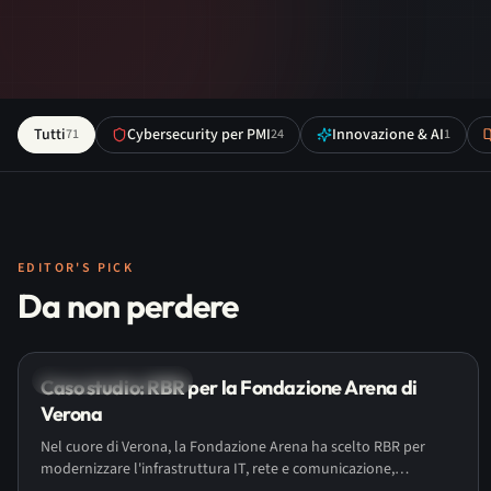
Tutti
Cybersecurity per PMI
Innovazione & AI
71
24
1
EDITOR'S PICK
Articoli del blog
Da non perdere
Networking & Firewall
Caso studio: RBR per la Fondazione Arena di
Verona
Nel cuore di Verona, la Fondazione Arena ha scelto RBR per
modernizzare l'infrastruttura IT, rete e comunicazione,