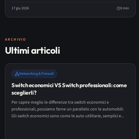
garantendo affidabilità anche durante gli eventi più imponenti
del festival lirico.
17 giu 2026
5
min
ARCHIVIO
Ultimi articoli
Networking & Firewall
Switch economici VS Switch professionali: come
sceglierli?
Per capire meglio le differenze tra switch economici e
professionali, possiamo farne un parallelo con le automobili.
Gli switch economici sono come le auto utilitarie, semplici e...