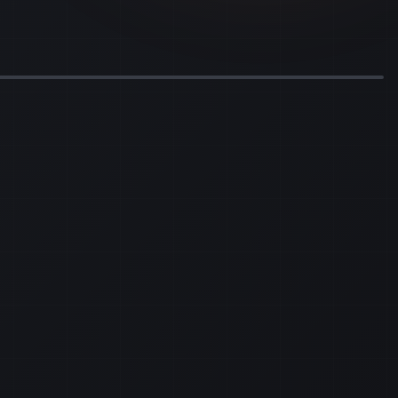
eriscaldamento all’energia verde. Ora...
Leggi il pezzo
Telefonia & VoIP