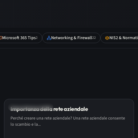
Microsoft 365 Tips
Networking & Firewall
NIS2 & Normat
2
22
Networking & Firewall
Importanza della rete aziendale
Perché creare una rete aziendale? Una rete aziendale consente
lo scambio e la...