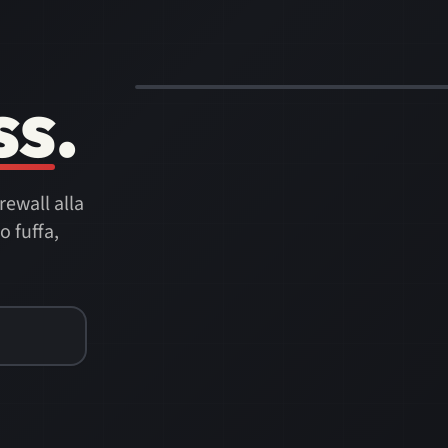
integrato alla gestione dei rifiuti, dal tel
26 giu 2026
4
min
ss
.
IN EVIDENZA
rewall alla
o fuffa,