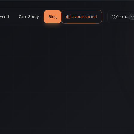
venti
Case Study
Blog
Lavora con noi
Cerca...
⌘
Case study: Gard
!garda uno Immagina un’organizzazione che 