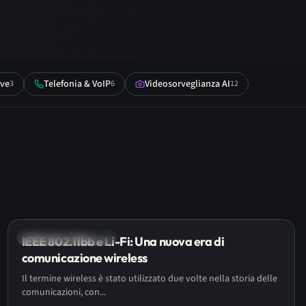
ive
Telefonia & VoIP
Videosorveglianza AI
3
6
12
Networking & Firewall
IEEE 802.11bb e Li-Fi: Una nuova era di
comunicazione wireless
Il termine wireless è stato utilizzato due volte nella storia delle
comunicazioni, con...