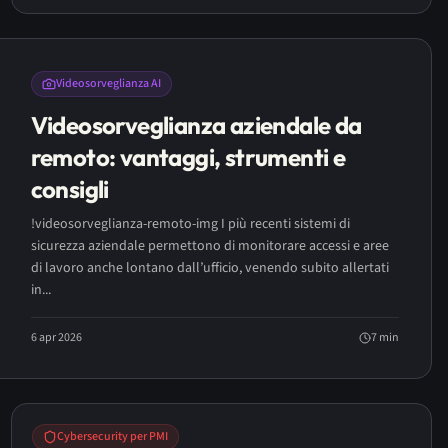
Videosorveglianza AI
Videosorveglianza aziendale da
remoto: vantaggi, strumenti e
consigli
!videosorveglianza-remoto-img I più recenti sistemi di
sicurezza aziendale permettono di monitorare accessi e aree
di lavoro anche lontano dall’ufficio, venendo subito allertati
in...
6 apr 2026
7
min
Cybersecurity per PMI