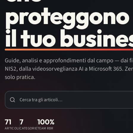
proteggono
il tuo busine
Guide, analisi e approfondimenti dal campo — dai fi
NIS2, dalla videosorveglianza AI a Microsoft 365. Zer
solo pratica.
Cerca articoli
71
7
100%
ARTICOLI
CATEGORIE
TEAM RBR