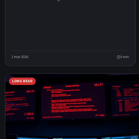
2 mar 2026
3
min
LONG READ