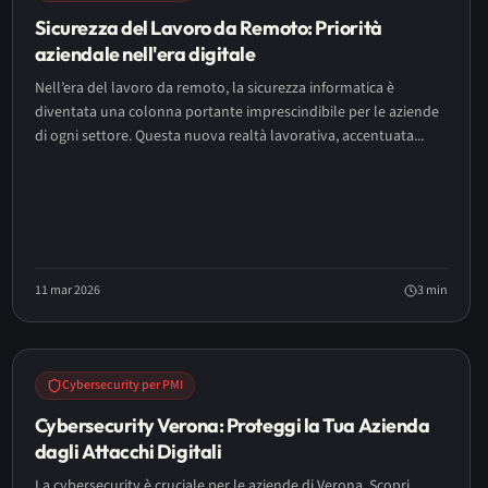
Sicurezza del Lavoro da Remoto: Priorità
aziendale nell'era digitale
Nell’era del lavoro da remoto, la sicurezza informatica è
diventata una colonna portante imprescindibile per le aziende
di ogni settore. Questa nuova realtà lavorativa, accentuata...
11 mar 2026
3
min
Cybersecurity per PMI
Cybersecurity Verona: Proteggi la Tua Azienda
dagli Attacchi Digitali
La cybersecurity è cruciale per le aziende di Verona. Scopri