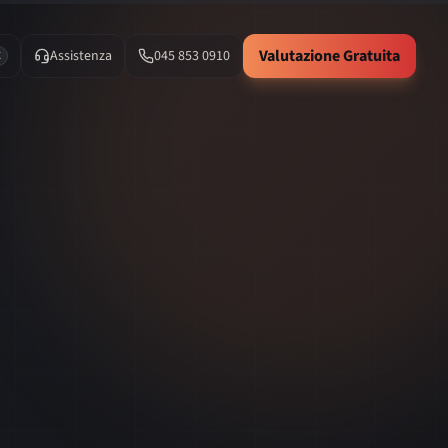
Valutazione Gratuita
Assistenza
045 853 0910
K
a Uno e Innovaphone
si occupa di servizi pubblici essenziali, dal ciclo idrico