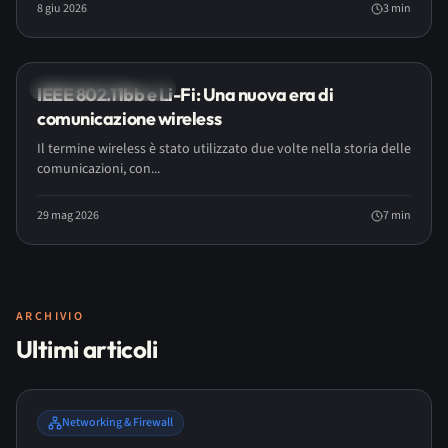
8 giu 2026
3
min
Networking & Firewall
IEEE 802.11bb e Li-Fi: Una nuova era di
comunicazione wireless
Il termine wireless è stato utilizzato due volte nella storia delle
comunicazioni, con...
29 mag 2026
7
min
ARCHIVIO
Ultimi articoli
Networking & Firewall