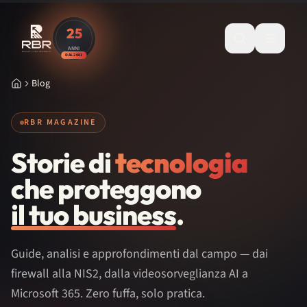
Salta al contenuto principale
25
ANNI
DAL 2001
Blog
Home
Home
RBR MAGAZINE
Servizi
Storie di
tecnologia
Cybersecurity
che proteggono
Microsoft 365
il tuo business
.
Microsoft 365 Copilot
Guide, analisi e approfondimenti dal campo — dai
Brand
firewall alla NIS2, dalla videosorveglianza AI a
Microsoft 365. Zero fuffa, solo pratica.
Chi Siamo