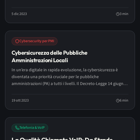
5 dic 2023
3
min
Cybersecurity per PMI
Cybersicurezza delle Pubbliche
Amministrazioni Locali
In un’era digitale in rapida evoluzione, la cybersicurezza è
diventata una priorità cruciale per le pubbliche
amministrazioni (PA) a tutti i livelli. Il Decreto-Legge 14 giugno
2021,...
19 ott 2023
6
min
LONG READ
Telefonia & VoIP
La Qualità Chiamate VoIP: Da Strade