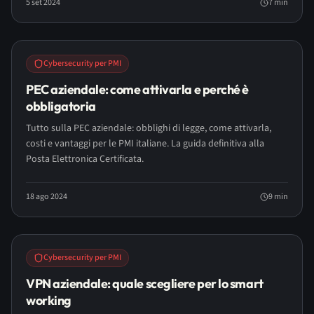
5 set 2024
7
min
Cybersecurity per PMI
PEC aziendale: come attivarla e perché è
obbligatoria
Tutto sulla PEC aziendale: obblighi di legge, come attivarla,
costi e vantaggi per le PMI italiane. La guida definitiva alla
Posta Elettronica Certificata.
18 ago 2024
9
min
Cybersecurity per PMI
VPN aziendale: quale scegliere per lo smart
working