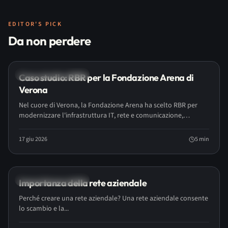
EDITOR'S PICK
Articoli del blog
Da non perdere
Networking & Firewall
Caso studio: RBR per la Fondazione Arena di
Verona
Nel cuore di Verona, la Fondazione Arena ha scelto RBR per
modernizzare l'infrastruttura IT, rete e comunicazione,
garantendo affidabilità anche durante gli eventi più imponenti
del festival lirico.
17 giu 2026
5
min
Networking & Firewall
Importanza della rete aziendale
Perché creare una rete aziendale? Una rete aziendale consente
lo scambio e la...