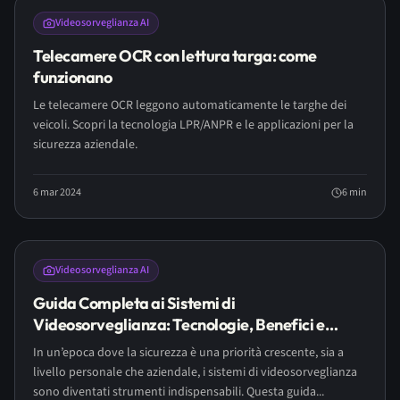
Videosorveglianza AI
Telecamere OCR con lettura targa: come
funzionano
Le telecamere OCR leggono automaticamente le targhe dei
veicoli. Scopri la tecnologia LPR/ANPR e le applicazioni per la
sicurezza aziendale.
6 mar 2024
6
min
Videosorveglianza AI
Guida Completa ai Sistemi di
Videosorveglianza: Tecnologie, Benefici e
Tendenze
In un’epoca dove la sicurezza è una priorità crescente, sia a
livello personale che aziendale, i sistemi di videosorveglianza
sono diventati strumenti indispensabili. Questa guida...