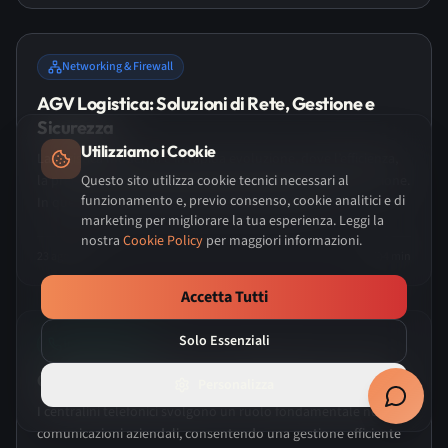
🏢 Servizi IT per PMI e PA
Networking & Firewall
Come posso aiutarti?
AGV Logistica: Soluzioni di Rete, Gestione e
🔶 Richiedi consulenza / preventivo
Sicurezza
Utilizziamo i Cookie
La logistica moderna è in rapida evoluzione, dove l’efficienza,
🔧 Assistenza / supporto
la precisione e l’innovazione sono al centro di ogni operazione.
Questo sito utilizza cookie tecnici necessari al
funzionamento e, previo consenso, cookie analitici e di
In questo contesto dinamico, gli AGV (Automatic...
marketing per migliorare la tua esperienza. Leggi la
🛡️ Informazioni sui servizi
nostra
Cookie Policy
per maggiori informazioni.
23 ago 2023
4
min
Accetta Tutti
Solo Essenziali
Telefonia & VoIP
Centralini telefonici: come ottimizzare i costi?
Personalizza
I centralini telefonici svolgono un ruolo fondamentale nelle
comunicazioni aziendali, consentendo una gestione efficiente